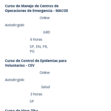
Curso de Manejo de Centros de
Saber más
Operaciones de Emergencia - MACOE
Online
Autodirigido
GRD
6 horas
SP, EN, FR,
PG
Curso de Control de Epidemias para
Saber más
Voluntarios - CEV
Online
Autodirigido
Salud
3 horas
SP
Curso de Virus Zika