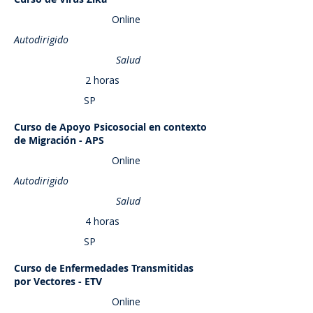
Saber más
Online
Autodirigido
Salud
2 horas
SP
Curso de Apoyo Psicosocial en contexto
Saber más
de Migración - APS
Online
Autodirigido
Salud
4 horas
SP
Curso de Enfermedades Transmitidas
Saber más
por Vectores - ETV
Online