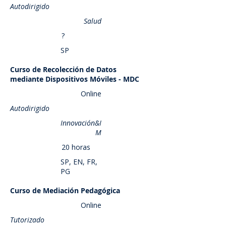
Autodirigido
Salud
?
SP
Curso de Recolección de Datos
Saber más
mediante Dispositivos Móviles - MDC
Online
Autodirigido
Innovación&I
M
20 horas
SP, EN, FR,
PG
Curso de Mediación Pedagógica
Saber más
Online
Tutorizado