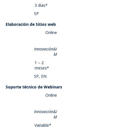
3 días*
SP
Elaboración de Sitios web
Saber más
Online
Innovación&I
M
1 – 2
meses*
SP, EN
Soporte técnico de Webinars
Saber más
Online
Innovación&I
M
Variable*