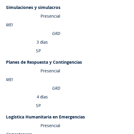
Simulaciones y simulacros
Saber más
Presencial
MEI
GRD
3 días
SP
Planes de Respuesta y Contingencias
Saber más
Presencial
MEI
GRD
4 días
SP
Logística Humanitaria en Emergencias
Saber más
Presencial