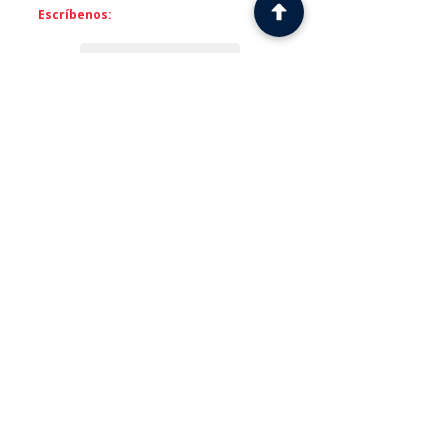
Escríbenos:
Expectativas
Sugerencias
Quejas
Encuestas de
satisfacción
FORMACIÓN
GENERACIÓN CONOCIMIENTO
ASISTENCIA TÉCNICA