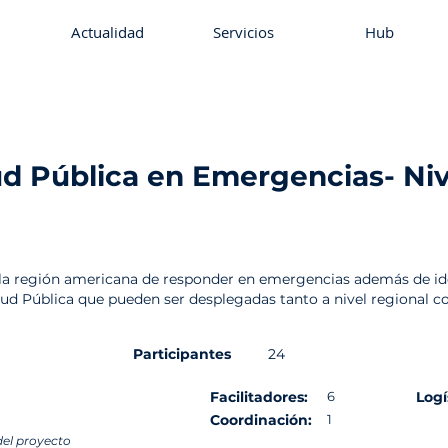
Actualidad
Servicios
Hub
ud Pública en Emergencias- Niv
ud
Presencial
Español
 la región americana de responder en emergencias además de iden
alud Pública que pueden ser desplegadas tanto a nivel regional c
Participantes
24
Facilitadores:
6
Logí
Coordinación:
1
del proyecto