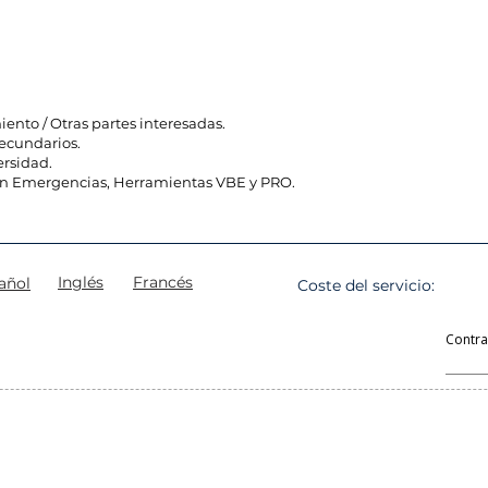
iento / Otras partes interesadas.
Secundarios.
ersidad.
en Emergencias, Herramientas VBE y PRO.
Inglés
Francés
añol
Coste del servicio:
Contr