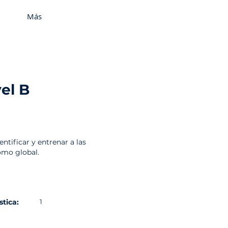
Más
el B
tificar y entrenar a las
omo global.
stica:
1