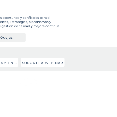
s oportunos y confiables para el
íticas, Estrategias, Mecanismos y
e gestión de calidad y mejora continua.
Quejas
INSTRUMENTOS Y HERRAMIENTAS
SOPORTE A WEBINAR
Innovación
Belén Zazu
belen.zazu@ifrc.org