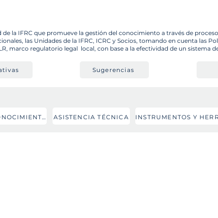
d de la IFRC que promueve la gestión del conocimiento a través de proceso
ionales, las Unidades de la IFRC, ICRC y Socios, tomando en cuenta las Pol
 marco regulatorio legal local, con base a la efectividad de un sistema d
ativas
Sugerencias
GENERACIÓN CONOCIMIENTO
ASISTENCIA TÉCNICA
Coordinador
José Edgardo Barahona
joseedgardo.barahona@ifrc.org
Formación
Gestión del conocimiento
Karla Moreno
Gustavo Hernández
karla.moreno@ifrc.org
gustavo.hernandez@ifrc.org