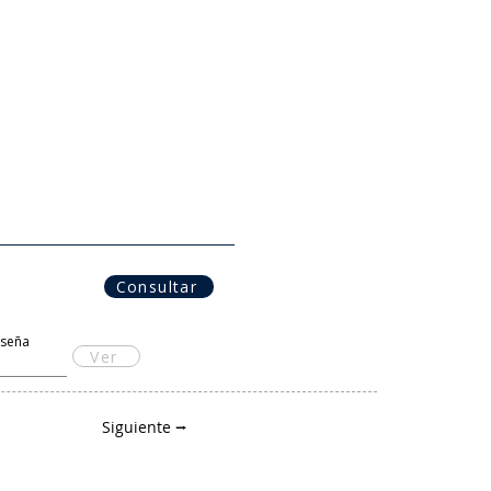
Consultar
aseña
Ver
Siguiente ⭢