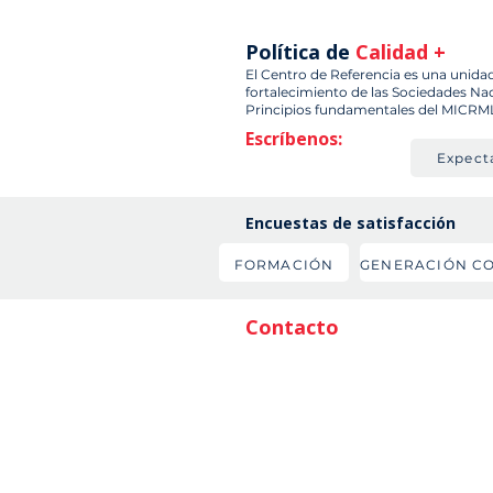
Política de
Calidad +
El Centro de Referencia es una unida
fortalecimiento de las Sociedades Nac
Principios fundamentales del MICRMLR,
Escríbenos:
Expect
Encuestas de satisfacción
FORMACIÓN
Contacto
Teléfono: + 503 2239-4986
Mail:
crepd.americas@ifrc.org
Administración
José Velasco
jose.velasco@ifrc.org