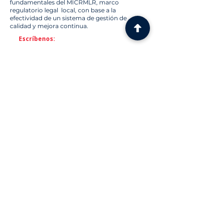
fundamentales del MICRMLR, marco
regulatorio legal local, con base a la
efectividad de un sistema de gestión de
calidad y mejora continua.
Escríbenos:
Expectativas
Sugerencias
Quejas
Encuestas de
satisfacción
FORMACIÓN
GENERACIÓN CONOCIMIENTO